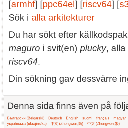
[
armhf
] [
ppc64el
] [
riscv64
] [
s
Sök i
alla arkitekturer
Du har sökt efter källkodspa
maguro
i svit(en)
plucky
, all
riscv64
.
Din sökning gav dessvärre in
Denna sida finns även på följ
Български (Bəlgarski)
Deutsch
English
suomi
français
magyar
українська (ukrajins'ka)
中文 (Zhongwen,简)
中文 (Zhongwen,繁)