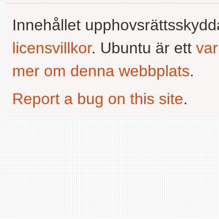
Innehållet upphovsrättsskyd
licensvillkor
. Ubuntu är ett
va
mer om denna webbplats
.
Report a bug on this site
.