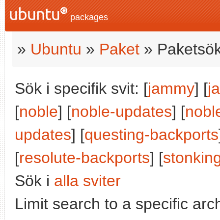
packages
»
Ubuntu
»
Paket
» Paketsök
Sök i specifik svit: [
jammy
] [
j
[
noble
] [
noble-updates
] [
nobl
updates
] [
questing-backports
[
resolute-backports
] [
stonkin
Sök i
alla sviter
Limit search to a specific arch