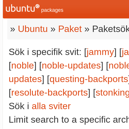
packages
»
Ubuntu
»
Paket
» Paketsök
Sök i specifik svit: [
jammy
] [
j
[
noble
] [
noble-updates
] [
nobl
updates
] [
questing-backports
[
resolute-backports
] [
stonkin
Sök i
alla sviter
Limit search to a specific arch