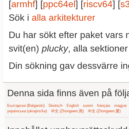
[
armhf
] [
ppc64el
] [
riscv64
] [
s
Sök i
alla arkitekturer
Du har sökt efter paket vars
svit(en)
plucky
, alla sektione
Din sökning gav dessvärre in
Denna sida finns även på följ
Български (Bəlgarski)
Deutsch
English
suomi
français
magyar
українська (ukrajins'ka)
中文 (Zhongwen,简)
中文 (Zhongwen,繁)