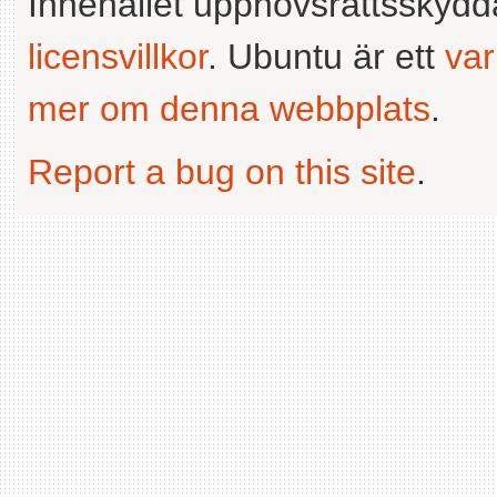
Innehållet upphovsrättsskyd
licensvillkor
. Ubuntu är ett
va
mer om denna webbplats
.
Report a bug on this site
.