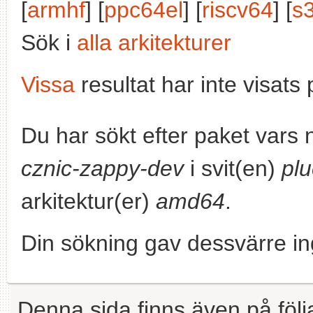
[
armhf
] [
ppc64el
] [
riscv64
] [
s
Sök i
alla arkitekturer
Vissa
resultat har inte visat
Du har sökt efter paket vars
cznic-zappy-dev
i svit(en)
pl
arkitektur(er)
amd64
.
Din sökning gav dessvärre in
Denna sida finns även på följ