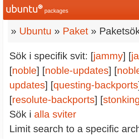
packages
»
Ubuntu
»
Paket
» Paketsök
Sök i specifik svit: [
jammy
] [
j
[
noble
] [
noble-updates
] [
nobl
updates
] [
questing-backports
[
resolute-backports
] [
stonkin
Sök i
alla sviter
Limit search to a specific arch