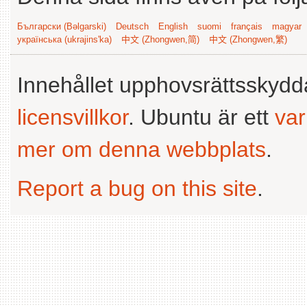
Български (Bəlgarski)
Deutsch
English
suomi
français
magyar
українська (ukrajins'ka)
中文 (Zhongwen,简)
中文 (Zhongwen,繁)
Innehållet upphovsrättsskyd
licensvillkor
. Ubuntu är ett
va
mer om denna webbplats
.
Report a bug on this site
.