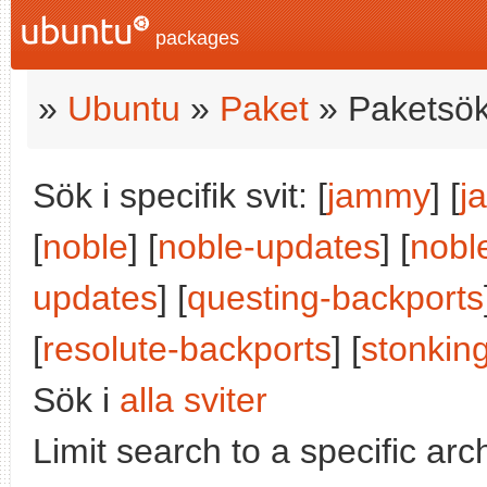
packages
»
Ubuntu
»
Paket
» Paketsök
Sök i specifik svit: [
jammy
] [
j
[
noble
] [
noble-updates
] [
nobl
updates
] [
questing-backports
[
resolute-backports
] [
stonkin
Sök i
alla sviter
Limit search to a specific arch