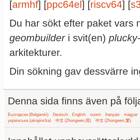
[
armhf
] [
ppc64el
] [
riscv64
] [
s
Du har sökt efter paket vars
geombuilder
i svit(en)
plucky
arkitekturer.
Din sökning gav dessvärre in
Denna sida finns även på följ
Български (Bəlgarski)
Deutsch
English
suomi
français
magyar
українська (ukrajins'ka)
中文 (Zhongwen,简)
中文 (Zhongwen,繁)