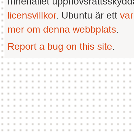
Innehållet upphovsrättsskyd
licensvillkor
. Ubuntu är ett
va
mer om denna webbplats
.
Report a bug on this site
.