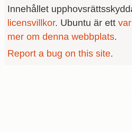
Innehållet upphovsrättsskyd
licensvillkor
. Ubuntu är ett
va
mer om denna webbplats
.
Report a bug on this site
.