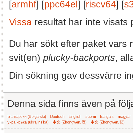
[
armhf
] [
ppc64el
] [
riscv64
] [
s
Vissa
resultat har inte visat
Du har sökt efter paket vars
svit(en)
plucky-backports
, al
Din sökning gav dessvärre in
Denna sida finns även på följ
Български (Bəlgarski)
Deutsch
English
suomi
français
magyar
українська (ukrajins'ka)
中文 (Zhongwen,简)
中文 (Zhongwen,繁)