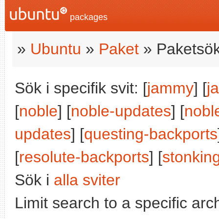
packages
»
Ubuntu
»
Paket
» Paketsök
Sök i specifik svit: [
jammy
] [
j
[
noble
] [
noble-updates
] [
nobl
updates
] [
questing-backports
[
resolute-backports
] [
stonkin
Sök i
alla sviter
Limit search to a specific arch