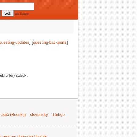
alla flaggor
questing-updates
] [
questing-backports
]
tektur(er)
s390x
.
ский (Russkij)
slovensky
Türkçe
s mer om denna webbplats
.