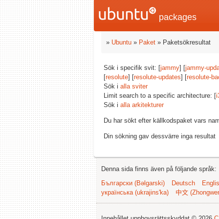
packages
»
Ubuntu
»
Paket
» Paketsökresultat
Sök i specifik svit: [
jammy
] [
jammy-upda
[
resolute
] [
resolute-updates
] [
resolute-ba
Sök i
alla sviter
Limit search to a specific architecture: [
i
Sök i
alla arkitekturer
Du har sökt efter källkodspaket vars na
Din sökning gav dessvärre inga resultat
Denna sida finns även på följande språk:
Български (Bəlgarski)
Deutsch
Engli
українська (ukrajins'ka)
中文 (Zhongwe
Innehållet upphovsrättsskyddat © 2026
C