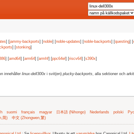
tes
] [
jammy-backports
] [
noble
] [
noble-updates
] [
noble-backports
] [
questing
] [
ckports
] [
stonking
]
386
] [
amd64
] [
arm64
] [
armhf
] [
ppc64el
] [
riscv64
] [
s390x
]
mn innehåller
linux-dell300x
i svit(en)
plucky-backports
, alla sektioner och arki
sh
suomi
français
magyar
日本語 (Nihongo)
Nederlands
polski
Рус
n,简)
中文 (Zhongwen,繁)
anonical Ltd.
; Se
licensvillkor
. Ubuntu är ett
varumärke
hos Canonical Ltd.
Lä