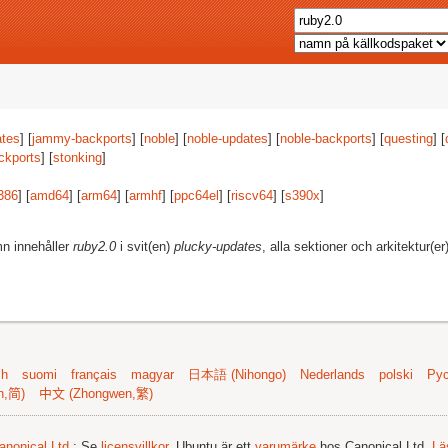
tes
] [
jammy-backports
] [
noble
] [
noble-updates
] [
noble-backports
] [
questing
] [
ckports
] [
stonking
]
386
] [
amd64
] [
arm64
] [
armhf
] [
ppc64el
] [
riscv64
] [
s390x
]
mn innehåller
ruby2.0
i svit(en)
plucky-updates
, alla sektioner och arkitektur(er
sh
suomi
français
magyar
日本語 (Nihongo)
Nederlands
polski
Рус
n,简)
中文 (Zhongwen,繁)
anonical Ltd.
; Se
licensvillkor
. Ubuntu är ett
varumärke
hos Canonical Ltd.
Lä