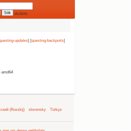
alla flaggor
questing-updates
] [
questing-backports
]
)
amd64
.
ский (Russkij)
slovensky
Türkçe
s mer om denna webbplats
.