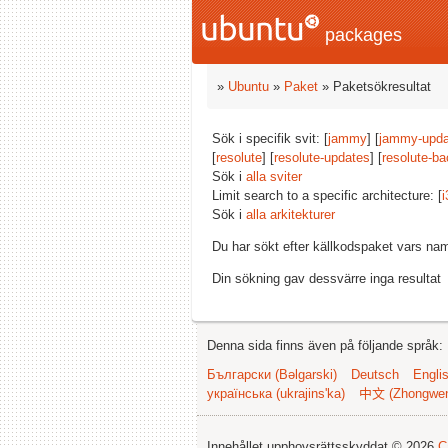
packages
»
Ubuntu
»
Paket
» Paketsökresultat
Sök i specifik svit: [
jammy
] [
jammy-upda
[
resolute
] [
resolute-updates
] [
resolute-ba
Sök i
alla sviter
Limit search to a specific architecture: [
i
Sök i
alla arkitekturer
Du har sökt efter källkodspaket vars na
Din sökning gav dessvärre inga resultat
Denna sida finns även på följande språk:
Български (Bəlgarski)
Deutsch
Engli
українська (ukrajins'ka)
中文 (Zhongwe
Innehållet upphovsrättsskyddat © 2026
C