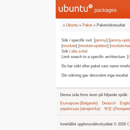
packages
»
Ubuntu
»
Paket
» Paketsökresultat
Sök i specifik svit: [
jammy
] [
jammy-upda
[
resolute
] [
resolute-updates
] [
resolute-ba
Sök i
alla sviter
Limit search to a specific architecture: [
i
Du har sökt efter paket vars namn inneh
Din sökning gav dessvärre inga resultat
Denna sida finns även på följande språk:
Български (Bəlgarski)
Deutsch
Engli
українська (ukrajins'ka)
中文 (Zhongwe
Innehållet upphovsrättsskyddat © 2026
C