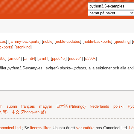
tes
] [
jammy-backports
] [
noble
] [
noble-updates
] [
noble-backports
] [
questing
] [
ckports
] [
stonking
]
386
] [
amd64
] [
arm64
] [
armhf
] [
ppc64el
] [
riscv64
] [
s390x
]
åller
python3.5-examples
i svit(en)
plucky-updates
, alla sektioner och alla arki
sh
suomi
français
magyar
日本語 (Nihongo)
Nederlands
polski
Рус
n,简)
中文 (Zhongwen,繁)
anonical Ltd.
; Se
licensvillkor
. Ubuntu är ett
varumärke
hos Canonical Ltd.
Lä