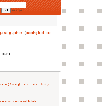
alla flaggor
questing-updates
] [
questing-backports
]
tekturer.
ский (Russkij)
slovensky
Türkçe
s mer om denna webbplats
.