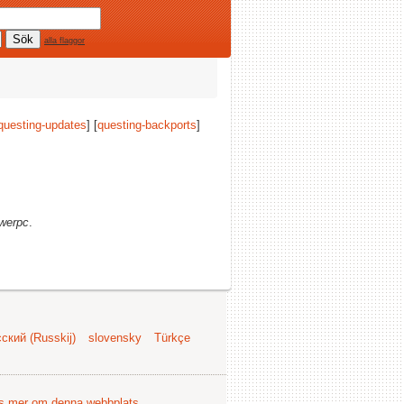
alla flaggor
questing-updates
] [
questing-backports
]
werpc
.
ский (Russkij)
slovensky
Türkçe
s mer om denna webbplats
.