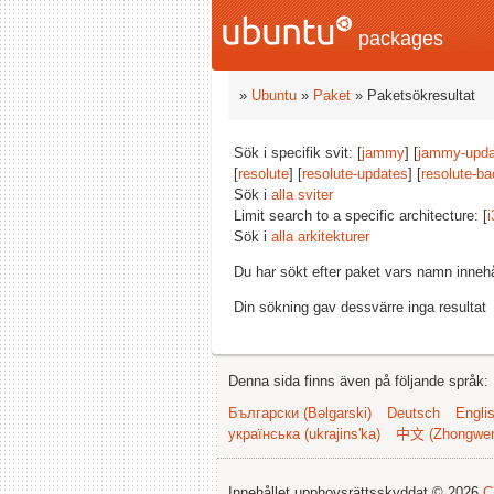
packages
»
Ubuntu
»
Paket
» Paketsökresultat
Sök i specifik svit: [
jammy
] [
jammy-upda
[
resolute
] [
resolute-updates
] [
resolute-ba
Sök i
alla sviter
Limit search to a specific architecture: [
i
Sök i
alla arkitekturer
Du har sökt efter paket vars namn inneh
Din sökning gav dessvärre inga resultat
Denna sida finns även på följande språk:
Български (Bəlgarski)
Deutsch
Engli
українська (ukrajins'ka)
中文 (Zhongwe
Innehållet upphovsrättsskyddat © 2026
C