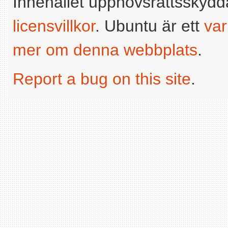
Innehållet upphovsrättsskyd
licensvillkor
. Ubuntu är ett
va
mer om denna webbplats
.
Report a bug on this site
.