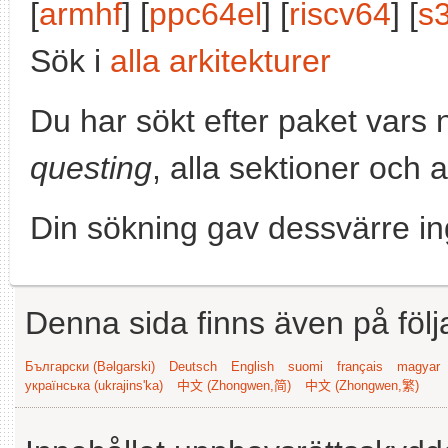
[
armhf
] [
ppc64el
] [
riscv64
] [
s
Sök i
alla arkitekturer
Du har sökt efter paket vars
questing
, alla sektioner och 
Din sökning gav dessvärre in
Denna sida finns även på följ
Български (Bəlgarski)
Deutsch
English
suomi
français
magyar
українська (ukrajins'ka)
中文 (Zhongwen,简)
中文 (Zhongwen,繁)