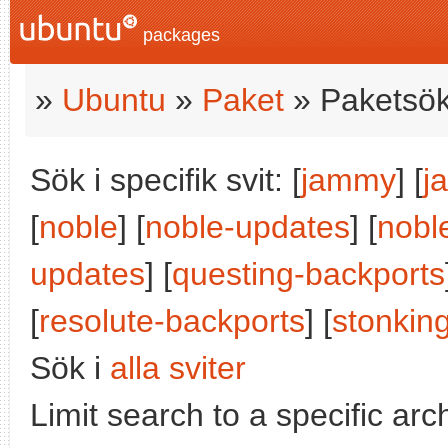
packages
»
Ubuntu
»
Paket
» Paketsök
Sök i specifik svit: [
jammy
] [
j
[
noble
] [
noble-updates
] [
nobl
updates
] [
questing-backports
[
resolute-backports
] [
stonkin
Sök i
alla sviter
Limit search to a specific arch