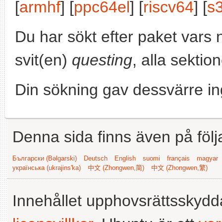
[
armhf
] [
ppc64el
] [
riscv64
] [
s
Du har sökt efter paket vars
svit(en)
questing
, alla sektio
Din sökning gav dessvärre in
Denna sida finns även på följ
Български (Bəlgarski)
Deutsch
English
suomi
français
magyar
українська (ukrajins'ka)
中文 (Zhongwen,简)
中文 (Zhongwen,繁)
Innehållet upphovsrättsskyd