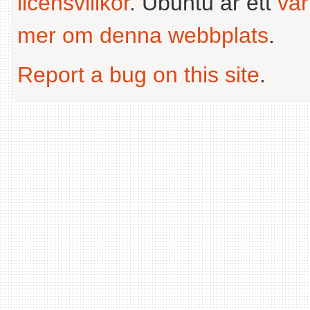
licensvillkor
. Ubuntu är ett
va
mer om denna webbplats
.
Report a bug on this site
.