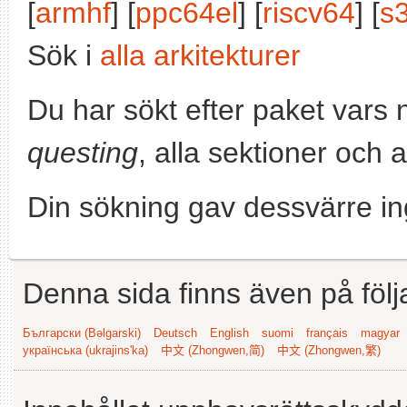
[
armhf
] [
ppc64el
] [
riscv64
] [
s
Sök i
alla arkitekturer
Du har sökt efter paket vars
questing
, alla sektioner och 
Din sökning gav dessvärre in
Denna sida finns även på följ
Български (Bəlgarski)
Deutsch
English
suomi
français
magyar
українська (ukrajins'ka)
中文 (Zhongwen,简)
中文 (Zhongwen,繁)