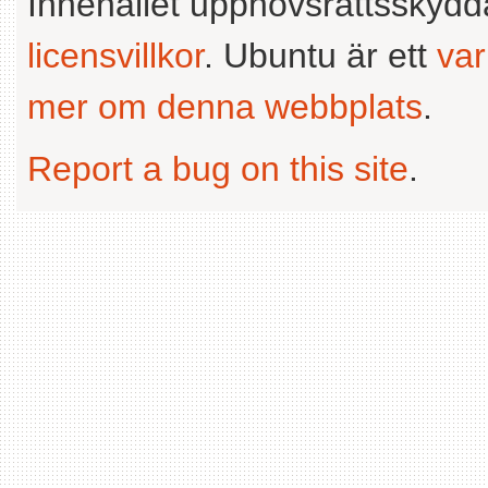
Innehållet upphovsrättsskyd
licensvillkor
. Ubuntu är ett
va
mer om denna webbplats
.
Report a bug on this site
.