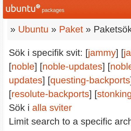
packages
»
Ubuntu
»
Paket
» Paketsök
Sök i specifik svit: [
jammy
] [
j
[
noble
] [
noble-updates
] [
nobl
updates
] [
questing-backports
[
resolute-backports
] [
stonkin
Sök i
alla sviter
Limit search to a specific arch