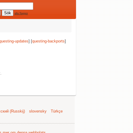
alla flaggor
questing-updates
] [
questing-backports
]
x
.
ский (Russkij)
slovensky
Türkçe
s mer om denna webbplats
.