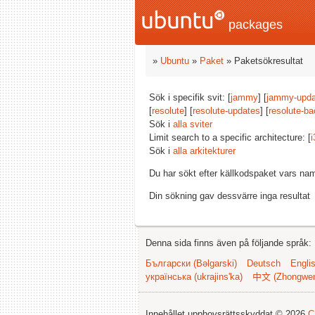
packages
»
Ubuntu
»
Paket
» Paketsökresultat
Sök i specifik svit: [
jammy
] [
jammy-upda
[
resolute
] [
resolute-updates
] [
resolute-ba
Sök i
alla sviter
Limit search to a specific architecture: [
i
Sök i
alla arkitekturer
Du har sökt efter källkodspaket vars na
Din sökning gav dessvärre inga resultat
Denna sida finns även på följande språk:
Български (Bəlgarski)
Deutsch
Engli
українська (ukrajins'ka)
中文 (Zhongwe
Innehållet upphovsrättsskyddat © 2026
C