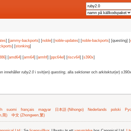
tes
] [
jammy-backports
] [
noble
] [
noble-updates
] [
noble-backports
] [questing] [
ckports
] [
stonking
]
386
] [
amd64
] [
arm64
] [
armhf
] [
ppc64el
] [
riscv64
] [
s390x
]
mn innehåller
ruby2.0
i svit(en)
questing
, alla sektioner och arkitektur(er)
s390
sh
suomi
français
magyar
日本語 (Nihongo)
Nederlands
polski
Рус
n,简)
中文 (Zhongwen,繁)
anonical Ltd.
; Se
licensvillkor
. Ubuntu är ett
varumärke
hos Canonical Ltd.
Lä