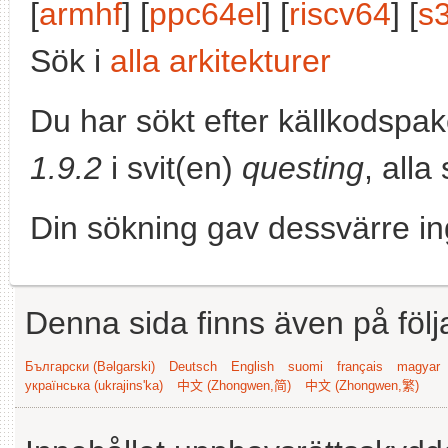
[
armhf
] [
ppc64el
] [
riscv64
] [
s
Sök i
alla arkitekturer
Du har sökt efter källkodspa
1.9.2
i svit(en)
questing
, alla
Din sökning gav dessvärre in
Denna sida finns även på följ
Български (Bəlgarski)
Deutsch
English
suomi
français
magyar
українська (ukrajins'ka)
中文 (Zhongwen,简)
中文 (Zhongwen,繁)