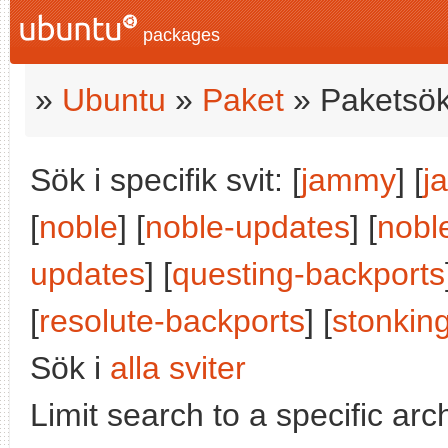
packages
»
Ubuntu
»
Paket
» Paketsök
Sök i specifik svit: [
jammy
] [
j
[
noble
] [
noble-updates
] [
nobl
updates
] [
questing-backports
[
resolute-backports
] [
stonkin
Sök i
alla sviter
Limit search to a specific arch