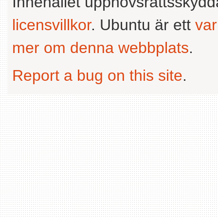
Innehållet upphovsrättsskyd
licensvillkor
. Ubuntu är ett
va
mer om denna webbplats
.
Report a bug on this site
.