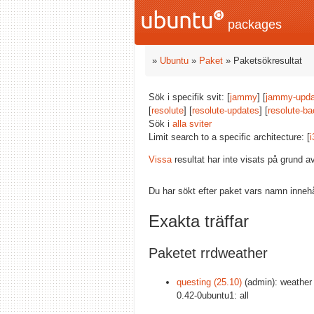
packages
»
Ubuntu
»
Paket
» Paketsökresultat
Sök i specifik svit: [
jammy
] [
jammy-upda
[
resolute
] [
resolute-updates
] [
resolute-ba
Sök i
alla sviter
Limit search to a specific architecture: [
i
Vissa
resultat har inte visats på grund 
Du har sökt efter paket vars namn inneh
Exakta träffar
Paketet rrdweather
questing (25.10)
(admin): weather
0.42-0ubuntu1: all