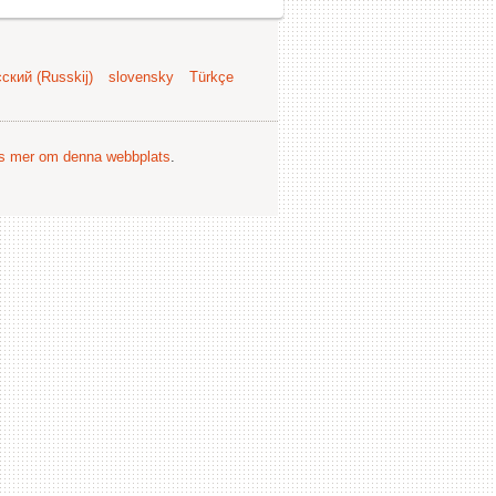
ский (Russkij)
slovensky
Türkçe
s mer om denna webbplats
.