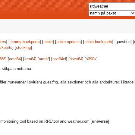
tes
] [
jammy-backports
] [
noble
] [
noble-updates
] [
noble-backports
] [questing] [
ckports
] [
stonking
]
386
] [
amd64
] [
arm64
] [
armhf
] [
ppc64el
] [
riscv64
] [
s390x
]
av sökparametrarna.
åller
rrdweather
i svit(en)
questing
, alla sektioner och alla arkitekturer. Hittade
 monitoring tool based on RRDtool and weather.com [
universe
]