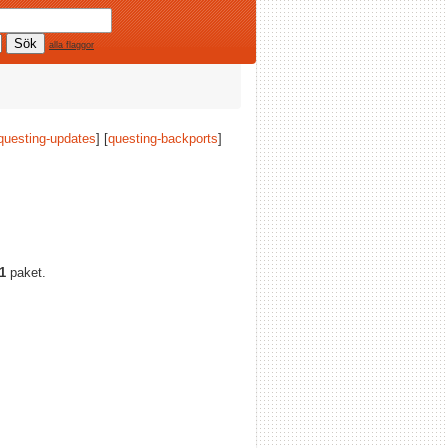
alla flaggor
questing-updates
] [
questing-backports
]
1
paket.