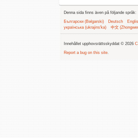
Denna sida finns även på följande språk:
Български (Bəlgarski)
Deutsch
Engli
українська (ukrajins'ka)
中文 (Zhongwe
Innehållet upphovsrättsskyddat © 2026
C
Report a bug on this site
.