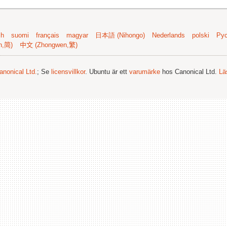
sh
suomi
français
magyar
日本語 (Nihongo)
Nederlands
polski
Рус
n,简)
中文 (Zhongwen,繁)
anonical Ltd.
; Se
licensvillkor
. Ubuntu är ett
varumärke
hos Canonical Ltd.
Lä