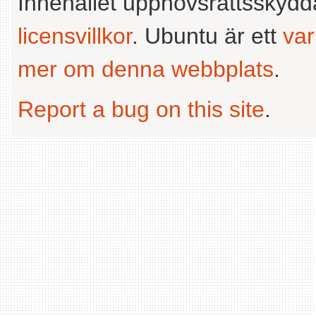
Innehållet upphovsrättsskyd
licensvillkor
. Ubuntu är ett
va
mer om denna webbplats
.
Report a bug on this site
.