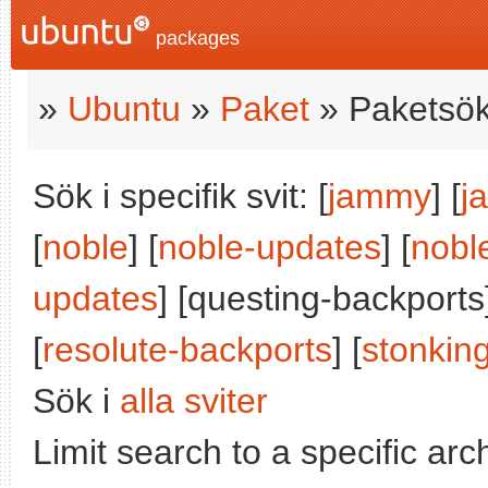
packages
»
Ubuntu
»
Paket
» Paketsök
Sök i specifik svit: [
jammy
] [
j
[
noble
] [
noble-updates
] [
nobl
updates
] [questing-backports]
[
resolute-backports
] [
stonkin
Sök i
alla sviter
Limit search to a specific arch