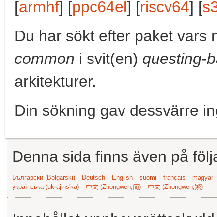
[
armhf
] [
ppc64el
] [
riscv64
] [
s
Du har sökt efter paket vars
common
i svit(en)
questing-b
arkitekturer.
Din sökning gav dessvärre in
Denna sida finns även på följ
Български (Bəlgarski)
Deutsch
English
suomi
français
magyar
українська (ukrajins'ka)
中文 (Zhongwen,简)
中文 (Zhongwen,繁)