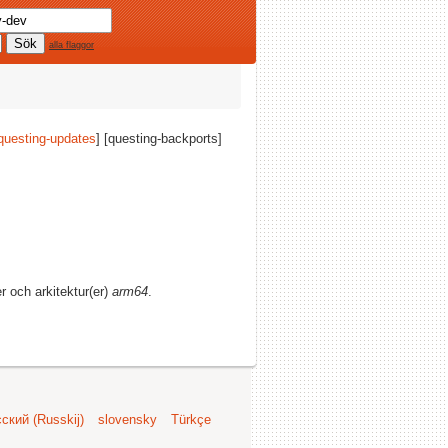
alla flaggor
questing-updates
] [questing-backports]
er och arkitektur(er)
arm64
.
ский (Russkij)
slovensky
Türkçe