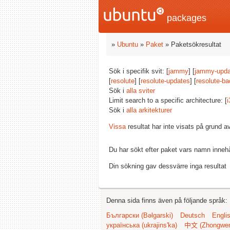
packages
»
Ubuntu
»
Paket
» Paketsökresultat
Sök i specifik svit: [
jammy
] [
jammy-upda
[
resolute
] [
resolute-updates
] [
resolute-ba
Sök i
alla sviter
Limit search to a specific architecture: [
i
Sök i
alla arkitekturer
Vissa
resultat har inte visats på grund 
Du har sökt efter paket vars namn inneh
Din sökning gav dessvärre inga resultat
Denna sida finns även på följande språk:
Български (Bəlgarski)
Deutsch
Engli
українська (ukrajins'ka)
中文 (Zhongwe