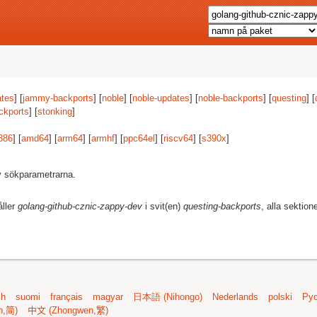
tes
] [
jammy-backports
] [
noble
] [
noble-updates
] [
noble-backports
] [
questing
] [
ckports
] [
stonking
]
386
] [
amd64
] [
arm64
] [
armhf
] [
ppc64el
] [
riscv64
] [
s390x
]
av sökparametrarna.
åller
golang-github-cznic-zappy-dev
i svit(en)
questing-backports
, alla sektion
sh
suomi
français
magyar
日本語 (Nihongo)
Nederlands
polski
Рус
n,简)
中文 (Zhongwen,繁)