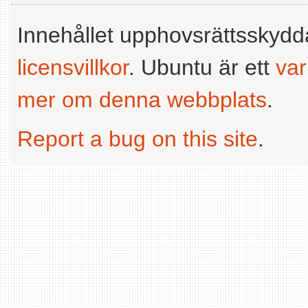
Innehållet upphovsrättsskyd
licensvillkor
. Ubuntu är ett
va
mer om denna webbplats
.
Report a bug on this site
.