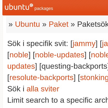
packages
»
Ubuntu
»
Paket
» Paketsök
Sök i specifik svit: [
jammy
] [
j
[
noble
] [
noble-updates
] [
nobl
updates
] [questing-backports]
[
resolute-backports
] [
stonkin
Sök i
alla sviter
Limit search to a specific arch