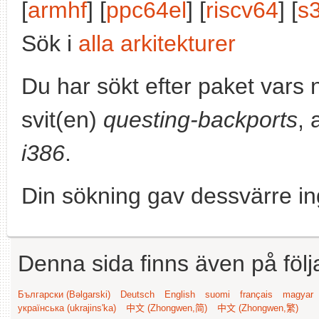
[
armhf
] [
ppc64el
] [
riscv64
] [
s
Sök i
alla arkitekturer
Du har sökt efter paket vars
svit(en)
questing-backports
, 
i386
.
Din sökning gav dessvärre in
Denna sida finns även på följ
Български (Bəlgarski)
Deutsch
English
suomi
français
magyar
українська (ukrajins'ka)
中文 (Zhongwen,简)
中文 (Zhongwen,繁)