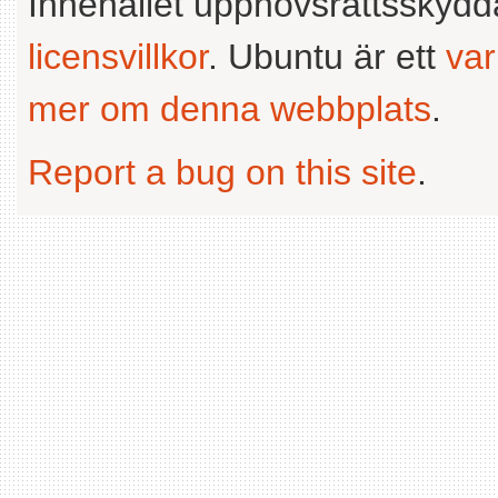
Innehållet upphovsrättsskyd
licensvillkor
. Ubuntu är ett
va
mer om denna webbplats
.
Report a bug on this site
.