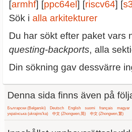
[
armhf
] [
ppc64el
] [
riscv64
] [
s
Sök i
alla arkitekturer
Du har sökt efter paket vars
questing-backports
, alla sek
Din sökning gav dessvärre in
Denna sida finns även på följ
Български (Bəlgarski)
Deutsch
English
suomi
français
magyar
українська (ukrajins'ka)
中文 (Zhongwen,简)
中文 (Zhongwen,繁)