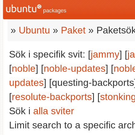
packages
»
Ubuntu
»
Paket
» Paketsök
Sök i specifik svit: [
jammy
] [
j
[
noble
] [
noble-updates
] [
nobl
updates
] [questing-backports]
[
resolute-backports
] [
stonkin
Sök i
alla sviter
Limit search to a specific arch