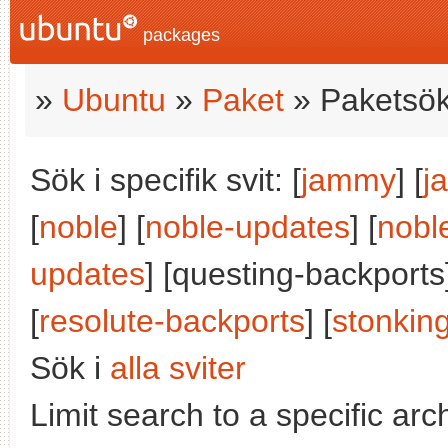
packages
»
Ubuntu
»
Paket
» Paketsök
Sök i specifik svit: [
jammy
] [
j
[
noble
] [
noble-updates
] [
nobl
updates
] [questing-backports]
[
resolute-backports
] [
stonkin
Sök i
alla sviter
Limit search to a specific arch