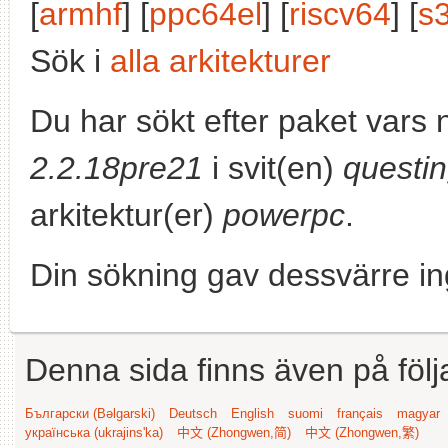
[
armhf
] [
ppc64el
] [
riscv64
] [
s
Sök i
alla arkitekturer
Du har sökt efter paket vars
2.2.18pre21
i svit(en)
questi
arkitektur(er)
powerpc
.
Din sökning gav dessvärre in
Denna sida finns även på följ
Български (Bəlgarski)
Deutsch
English
suomi
français
magyar
українська (ukrajins'ka)
中文 (Zhongwen,简)
中文 (Zhongwen,繁)