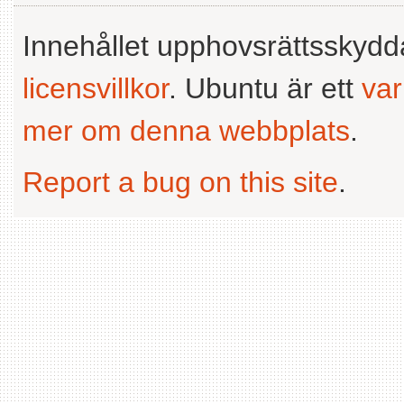
Innehållet upphovsrättsskyd
licensvillkor
. Ubuntu är ett
va
mer om denna webbplats
.
Report a bug on this site
.