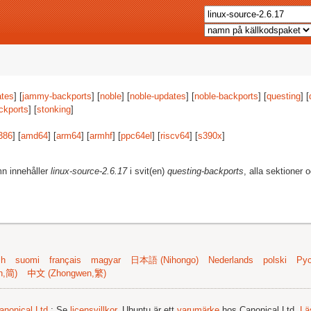
tes
] [
jammy-backports
] [
noble
] [
noble-updates
] [
noble-backports
] [
questing
] [
ckports
] [
stonking
]
386
] [
amd64
] [
arm64
] [
armhf
] [
ppc64el
] [
riscv64
] [
s390x
]
mn innehåller
linux-source-2.6.17
i svit(en)
questing-backports
, alla sektioner 
sh
suomi
français
magyar
日本語 (Nihongo)
Nederlands
polski
Рус
n,简)
中文 (Zhongwen,繁)
anonical Ltd.
; Se
licensvillkor
. Ubuntu är ett
varumärke
hos Canonical Ltd.
Lä