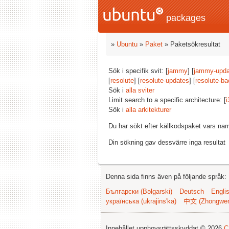
packages
»
Ubuntu
»
Paket
» Paketsökresultat
Sök i specifik svit: [
jammy
] [
jammy-upda
[
resolute
] [
resolute-updates
] [
resolute-ba
Sök i
alla sviter
Limit search to a specific architecture: [
i
Sök i
alla arkitekturer
Du har sökt efter källkodspaket vars na
Din sökning gav dessvärre inga resultat
Denna sida finns även på följande språk:
Български (Bəlgarski)
Deutsch
Engli
українська (ukrajins'ka)
中文 (Zhongwe
Innehållet upphovsrättsskyddat © 2026
C