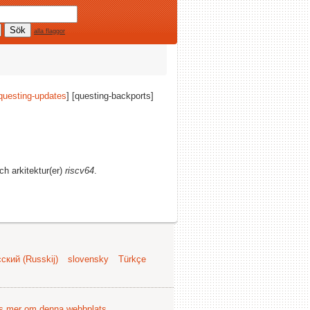
alla flaggor
questing-updates
] [questing-backports]
och arkitektur(er)
riscv64
.
ский (Russkij)
slovensky
Türkçe
s mer om denna webbplats
.