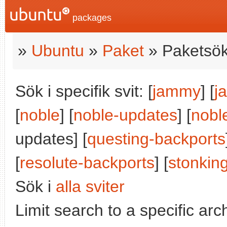
packages
»
Ubuntu
»
Paket
» Paketsök
Sök i specifik svit: [
jammy
] [
j
[
noble
] [
noble-updates
] [
nobl
updates] [
questing-backports
[
resolute-backports
] [
stonkin
Sök i
alla sviter
Limit search to a specific arch