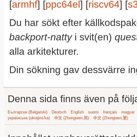
[
armhf
] [
ppc64el
] [
riscv64
] [
s
Du har sökt efter källkodspa
backport-natty
i svit(en)
ques
alla arkitekturer.
Din sökning gav dessvärre in
Denna sida finns även på följ
Български (Bəlgarski)
Deutsch
English
suomi
français
magyar
українська (ukrajins'ka)
中文 (Zhongwen,简)
中文 (Zhongwen,繁)