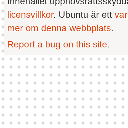
Innehållet upphovsrättsskyd
licensvillkor
. Ubuntu är ett
va
mer om denna webbplats
.
Report a bug on this site
.