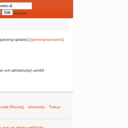
alla flaggor
[questing-updates] [
questing-backports
]
ner och arkitektur(er)
arm64
.
ский (Russkij)
slovensky
Türkçe
s mer om denna webbplats
.