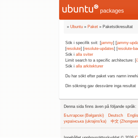
packages
»
Ubuntu
»
Paket
» Paketsökresultat
Sök i specifik svit: [
jammy
] [
jammy-upda
[
resolute
] [
resolute-updates
] [
resolute-ba
Sök i
alla sviter
Limit search to a specific architecture: [
i
Sök i
alla arkitekturer
Du har sökt efter paket vars namn inneh
Din sökning gav dessvärre inga resultat
Denna sida finns även på följande språk:
Български (Bəlgarski)
Deutsch
Engli
українська (ukrajins'ka)
中文 (Zhongwe
Innehållet upphovsrättsskyddat © 2026
C