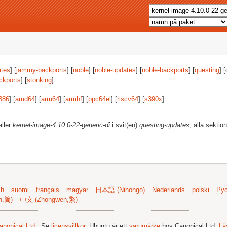
tes
] [
jammy-backports
] [
noble
] [
noble-updates
] [
noble-backports
] [
questing
] 
ckports
] [
stonking
]
386
] [
amd64
] [
arm64
] [
armhf
] [
ppc64el
] [
riscv64
] [
s390x
]
åller
kernel-image-4.10.0-22-generic-di
i svit(en)
questing-updates
, alla sektio
sh
suomi
français
magyar
日本語 (Nihongo)
Nederlands
polski
Рус
n,简)
中文 (Zhongwen,繁)
anonical Ltd.
; Se
licensvillkor
. Ubuntu är ett
varumärke
hos Canonical Ltd.
Lä