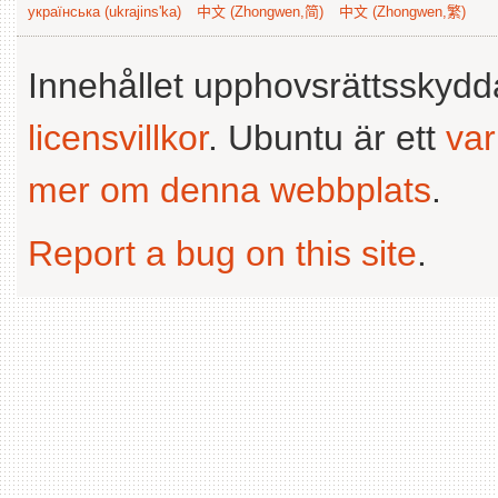
українська (ukrajins'ka)
中文 (Zhongwen,简)
中文 (Zhongwen,繁)
Innehållet upphovsrättsskyd
licensvillkor
. Ubuntu är ett
va
mer om denna webbplats
.
Report a bug on this site
.