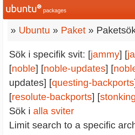
packages
»
Ubuntu
»
Paket
» Paketsök
Sök i specifik svit: [
jammy
] [
j
[
noble
] [
noble-updates
] [
nobl
updates] [
questing-backports
[
resolute-backports
] [
stonkin
Sök i
alla sviter
Limit search to a specific arch