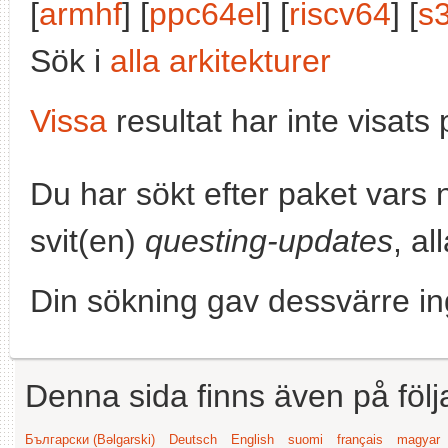
[
armhf
] [
ppc64el
] [
riscv64
] [
s
Sök i
alla arkitekturer
Vissa
resultat har inte visat
Du har sökt efter paket vars
svit(en)
questing-updates
, al
Din sökning gav dessvärre in
Denna sida finns även på följ
Български (Bəlgarski)
Deutsch
English
suomi
français
magyar