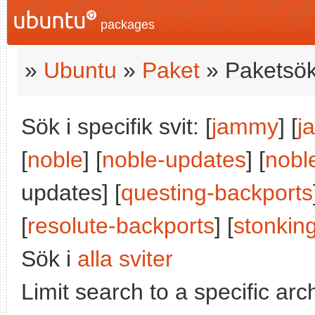
packages
»
Ubuntu
»
Paket
» Paketsök
Sök i specifik svit: [
jammy
] [
j
[
noble
] [
noble-updates
] [
nobl
updates] [
questing-backports
[
resolute-backports
] [
stonkin
Sök i
alla sviter
Limit search to a specific arch