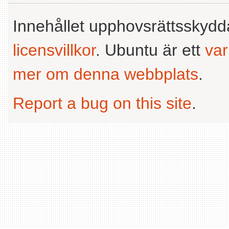
Innehållet upphovsrättsskyd
licensvillkor
. Ubuntu är ett
va
mer om denna webbplats
.
Report a bug on this site
.