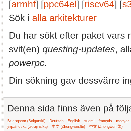
[
armhf
] [
ppc64el
] [
riscv64
] [
s
Sök i
alla arkitekturer
Du har sökt efter paket vars
svit(en)
questing-updates
, al
powerpc
.
Din sökning gav dessvärre in
Denna sida finns även på följ
Български (Bəlgarski)
Deutsch
English
suomi
français
magyar
українська (ukrajins'ka)
中文 (Zhongwen,简)
中文 (Zhongwen,繁)