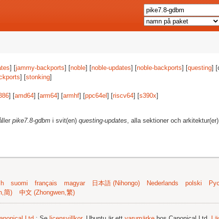
tes
] [
jammy-backports
] [
noble
] [
noble-updates
] [
noble-backports
] [
questing
] 
ckports
] [
stonking
]
386
] [
amd64
] [
arm64
] [
armhf
] [
ppc64el
] [
riscv64
] [
s390x
]
åller
pike7.8-gdbm
i svit(en)
questing-updates
, alla sektioner och arkitektur(er
sh
suomi
français
magyar
日本語 (Nihongo)
Nederlands
polski
Рус
n,简)
中文 (Zhongwen,繁)
anonical Ltd.
; Se
licensvillkor
. Ubuntu är ett
varumärke
hos Canonical Ltd.
Lä