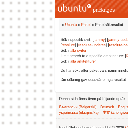
packages
»
Ubuntu
»
Paket
» Paketsökresultat
Sök i specifik svit: [
jammy
] [
jammy-upda
[
resolute
] [
resolute-updates
] [
resolute-ba
Sök i
alla sviter
Limit search to a specific architecture: [
i
Sök i
alla arkitekturer
Du har sökt efter paket vars namn inneh
Din sökning gav dessvärre inga resultat
Denna sida finns även på följande språk:
Български (Bəlgarski)
Deutsch
Engli
українська (ukrajins'ka)
中文 (Zhongwe
Innehållet upphovsrättsskyddat © 2026
C