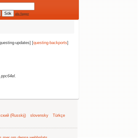
alla flaggor
[questing-updates] [
questing-backports
]
)
ppc64el
.
ский (Russkij)
slovensky
Türkçe
s mer om denna webbplats
.