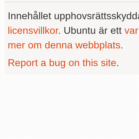
Innehållet upphovsrättsskyd
licensvillkor
. Ubuntu är ett
va
mer om denna webbplats
.
Report a bug on this site
.