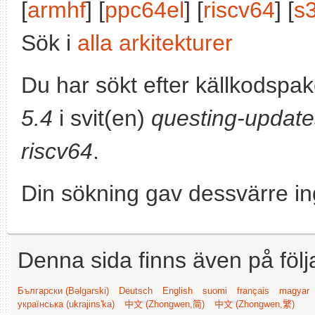
[
armhf
] [
ppc64el
] [
riscv64
] [
s
Sök i
alla arkitekturer
Du har sökt efter källkodspa
5.4
i svit(en)
questing-update
riscv64
.
Din sökning gav dessvärre in
Denna sida finns även på följ
Български (Bəlgarski)
Deutsch
English
suomi
français
magyar
українська (ukrajins'ka)
中文 (Zhongwen,简)
中文 (Zhongwen,繁)