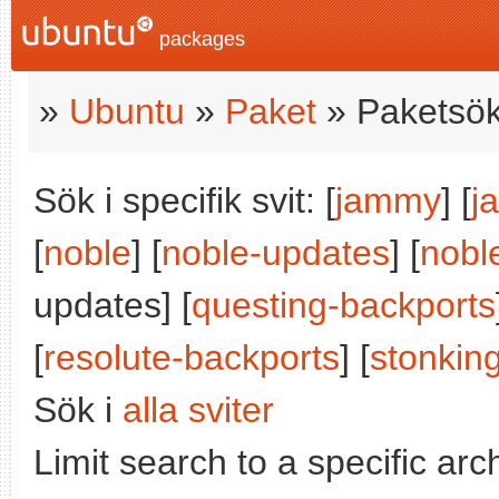
packages
»
Ubuntu
»
Paket
» Paketsök
Sök i specifik svit: [
jammy
] [
j
[
noble
] [
noble-updates
] [
nobl
updates] [
questing-backports
[
resolute-backports
] [
stonkin
Sök i
alla sviter
Limit search to a specific arch