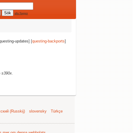
alla flaggor
[questing-updates] [
questing-backports
]
)
s390x
.
ский (Russkij)
slovensky
Türkçe
s mer om denna webbplats
.