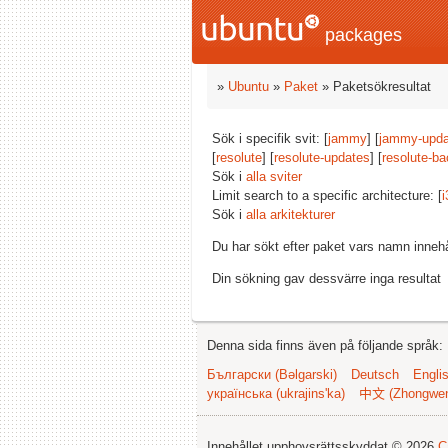
packages
»
Ubuntu
»
Paket
» Paketsökresultat
Sök i specifik svit: [
jammy
] [
jammy-upda
[
resolute
] [
resolute-updates
] [
resolute-ba
Sök i
alla sviter
Limit search to a specific architecture: [
i
Sök i
alla arkitekturer
Du har sökt efter paket vars namn inneh
Din sökning gav dessvärre inga resultat
Denna sida finns även på följande språk:
Български (Bəlgarski)
Deutsch
Engli
українська (ukrajins'ka)
中文 (Zhongwe
Innehållet upphovsrättsskyddat © 2026
C