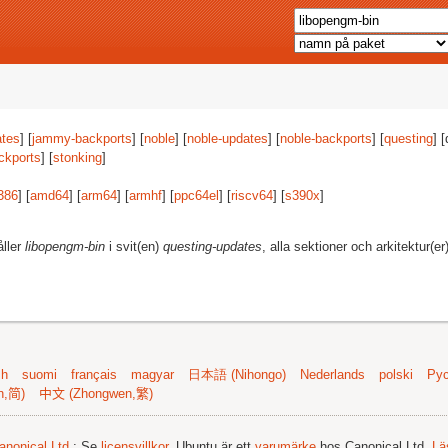
tes
] [
jammy-backports
] [
noble
] [
noble-updates
] [
noble-backports
] [
questing
] 
ckports
] [
stonking
]
386
] [
amd64
] [
arm64
] [
armhf
] [
ppc64el
] [
riscv64
] [
s390x
]
åller
libopengm-bin
i svit(en)
questing-updates
, alla sektioner och arkitektur(er
sh
suomi
français
magyar
日本語 (Nihongo)
Nederlands
polski
Рус
n,简)
中文 (Zhongwen,繁)
anonical Ltd.
; Se
licensvillkor
. Ubuntu är ett
varumärke
hos Canonical Ltd.
Lä