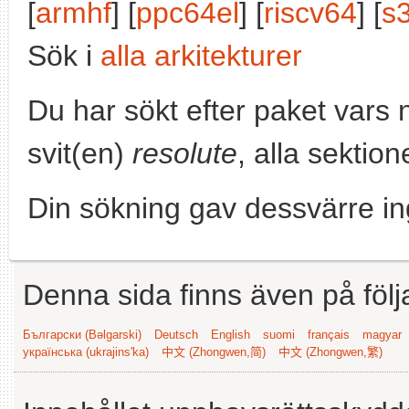
[
armhf
] [
ppc64el
] [
riscv64
] [
s
Sök i
alla arkitekturer
Du har sökt efter paket vars
svit(en)
resolute
, alla sektio
Din sökning gav dessvärre in
Denna sida finns även på följ
Български (Bəlgarski)
Deutsch
English
suomi
français
magyar
українська (ukrajins'ka)
中文 (Zhongwen,简)
中文 (Zhongwen,繁)