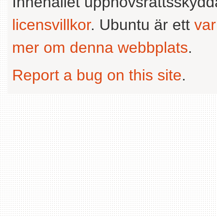
Innehållet upphovsrättsskyd
licensvillkor
. Ubuntu är ett
va
mer om denna webbplats
.
Report a bug on this site
.