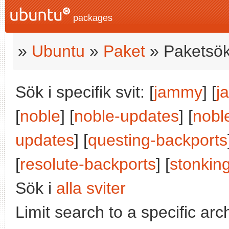
packages
»
Ubuntu
»
Paket
» Paketsök
Sök i specifik svit: [
jammy
] [
j
[
noble
] [
noble-updates
] [
nobl
updates
] [
questing-backports
[
resolute-backports
] [
stonkin
Sök i
alla sviter
Limit search to a specific arch