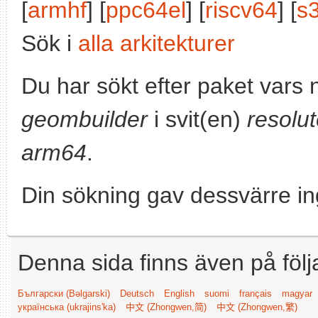
[
armhf
] [
ppc64el
] [
riscv64
] [
s
Sök i
alla arkitekturer
Du har sökt efter paket vars
geombuilder
i svit(en)
resolu
arm64
.
Din sökning gav dessvärre in
Denna sida finns även på följ
Български (Bəlgarski)
Deutsch
English
suomi
français
magyar
українська (ukrajins'ka)
中文 (Zhongwen,简)
中文 (Zhongwen,繁)