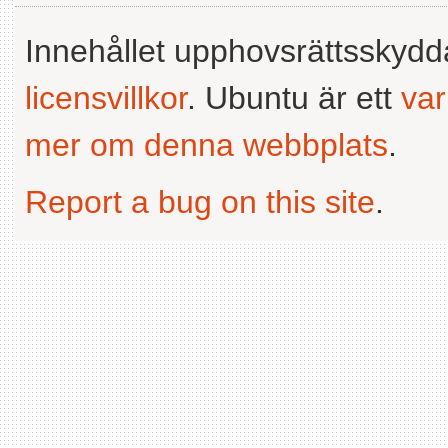
Innehållet upphovsrättsskyd
licensvillkor
. Ubuntu är ett
va
mer om denna webbplats
.
Report a bug on this site
.