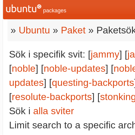
packages
»
Ubuntu
»
Paket
» Paketsök
Sök i specifik svit: [
jammy
] [
j
[
noble
] [
noble-updates
] [
nobl
updates
] [
questing-backports
[
resolute-backports
] [
stonkin
Sök i
alla sviter
Limit search to a specific arch