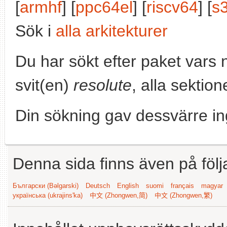
[
armhf
] [
ppc64el
] [
riscv64
] [
s
Sök i
alla arkitekturer
Du har sökt efter paket vars
svit(en)
resolute
, alla sektio
Din sökning gav dessvärre in
Denna sida finns även på följ
Български (Bəlgarski)
Deutsch
English
suomi
français
magyar
українська (ukrajins'ka)
中文 (Zhongwen,简)
中文 (Zhongwen,繁)