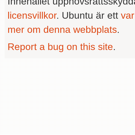
Innehållet upphovsrättsskyd
licensvillkor
. Ubuntu är ett
va
mer om denna webbplats
.
Report a bug on this site
.