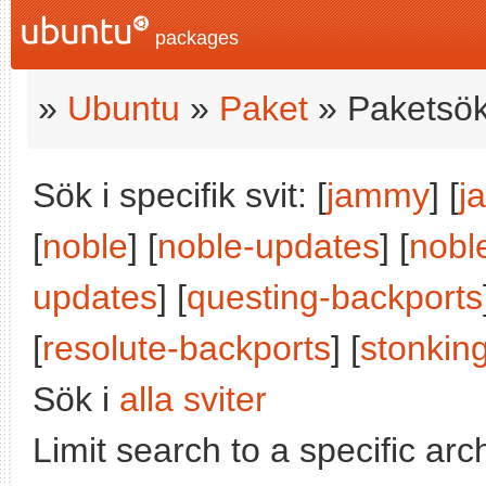
packages
»
Ubuntu
»
Paket
» Paketsök
Sök i specifik svit: [
jammy
] [
j
[
noble
] [
noble-updates
] [
nobl
updates
] [
questing-backports
[
resolute-backports
] [
stonkin
Sök i
alla sviter
Limit search to a specific arch