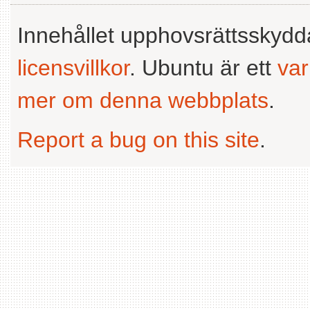
Innehållet upphovsrättsskyd
licensvillkor
. Ubuntu är ett
va
mer om denna webbplats
.
Report a bug on this site
.