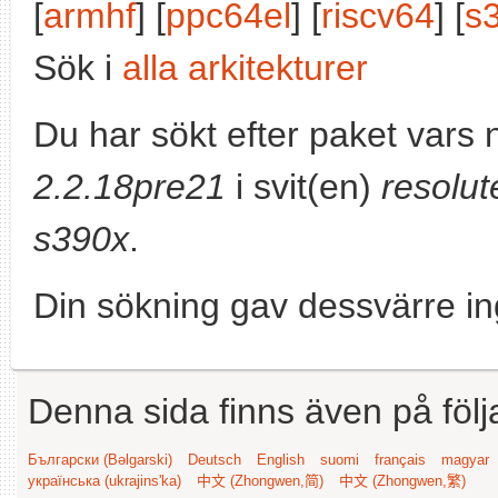
[
armhf
] [
ppc64el
] [
riscv64
] [
s
Sök i
alla arkitekturer
Du har sökt efter paket vars
2.2.18pre21
i svit(en)
resolut
s390x
.
Din sökning gav dessvärre in
Denna sida finns även på följ
Български (Bəlgarski)
Deutsch
English
suomi
français
magyar
українська (ukrajins'ka)
中文 (Zhongwen,简)
中文 (Zhongwen,繁)