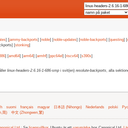
tes
] [
jammy-backports
] [
noble
] [
noble-updates
] [
noble-backports
] [
questing
] [
ckports] [
stonking
]
386
] [
amd64
] [
arm64
] [
armhf
] [
ppc64el
] [
riscv64
] [
s390x
]
åller
linux-headers-2.6.16-1-686-smp
i svit(en)
resolute-backports
, alla sektio
sh
suomi
français
magyar
日本語 (Nihongo)
Nederlands
polski
Рус
n,简)
中文 (Zhongwen,繁)
anonical Ltd.
; Se
licensvillkor
. Ubuntu är ett
varumärke
hos Canonical Ltd.
Lä