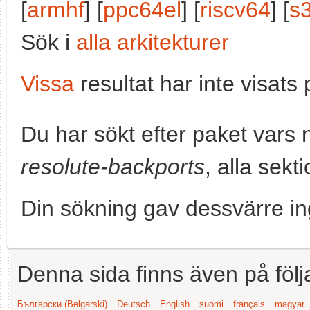
[
armhf
] [
ppc64el
] [
riscv64
] [
s
Sök i
alla arkitekturer
Vissa
resultat har inte visat
Du har sökt efter paket vars
resolute-backports
, alla sekt
Din sökning gav dessvärre in
Denna sida finns även på följ
Български (Bəlgarski)
Deutsch
English
suomi
français
magyar