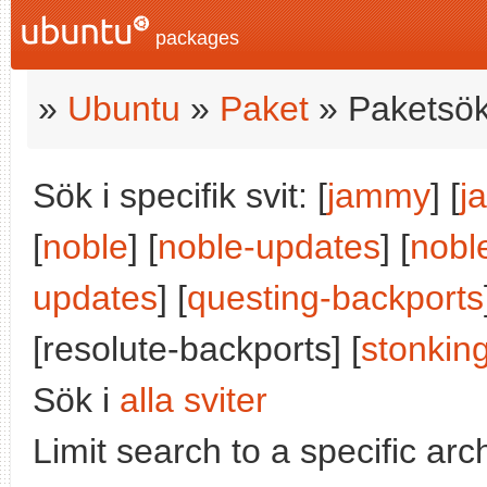
packages
»
Ubuntu
»
Paket
» Paketsök
Sök i specifik svit: [
jammy
] [
j
[
noble
] [
noble-updates
] [
nobl
updates
] [
questing-backports
[resolute-backports] [
stonkin
Sök i
alla sviter
Limit search to a specific arch