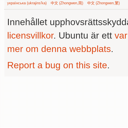
українська (ukrajins'ka)
中文 (Zhongwen,简)
中文 (Zhongwen,繁)
Innehållet upphovsrättsskyd
licensvillkor
. Ubuntu är ett
va
mer om denna webbplats
.
Report a bug on this site
.