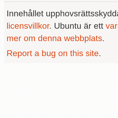
Innehållet upphovsrättsskyd
licensvillkor
. Ubuntu är ett
va
mer om denna webbplats
.
Report a bug on this site
.