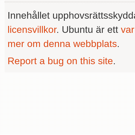
Innehållet upphovsrättsskyd
licensvillkor
. Ubuntu är ett
va
mer om denna webbplats
.
Report a bug on this site
.