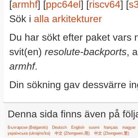
[
armhf
] [
ppc64el
] [
riscv64
] [
s
Sök i
alla arkitekturer
Du har sökt efter paket vars
svit(en)
resolute-backports
, 
armhf
.
Din sökning gav dessvärre in
Denna sida finns även på följ
Български (Bəlgarski)
Deutsch
English
suomi
français
magyar
українська (ukrajins'ka)
中文 (Zhongwen,简)
中文 (Zhongwen,繁)