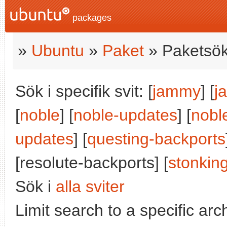
packages
»
Ubuntu
»
Paket
» Paketsök
Sök i specifik svit: [
jammy
] [
j
[
noble
] [
noble-updates
] [
nobl
updates
] [
questing-backports
[resolute-backports] [
stonkin
Sök i
alla sviter
Limit search to a specific arch