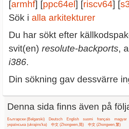
[
armhf
] [
ppc64el
] [
riscv64
] [
s
Sök i
alla arkitekturer
Du har sökt efter källkodspa
svit(en)
resolute-backports
, 
i386
.
Din sökning gav dessvärre in
Denna sida finns även på följ
Български (Bəlgarski)
Deutsch
English
suomi
français
magyar
українська (ukrajins'ka)
中文 (Zhongwen,简)
中文 (Zhongwen,繁)