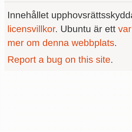
Innehållet upphovsrättsskyd
licensvillkor
. Ubuntu är ett
va
mer om denna webbplats
.
Report a bug on this site
.