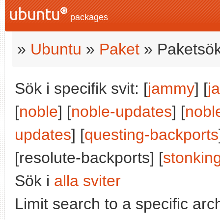
packages
»
Ubuntu
»
Paket
» Paketsök
Sök i specifik svit: [
jammy
] [
j
[
noble
] [
noble-updates
] [
nobl
updates
] [
questing-backports
[resolute-backports] [
stonkin
Sök i
alla sviter
Limit search to a specific arch