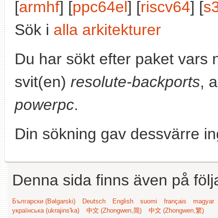
[
armhf
] [
ppc64el
] [
riscv64
] [
s
Sök i
alla arkitekturer
Du har sökt efter paket vars
svit(en)
resolute-backports
, 
powerpc
.
Din sökning gav dessvärre in
Denna sida finns även på följ
Български (Bəlgarski)
Deutsch
English
suomi
français
magyar
українська (ukrajins'ka)
中文 (Zhongwen,简)
中文 (Zhongwen,繁)