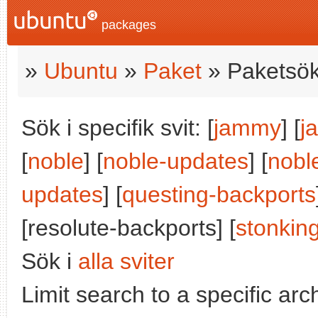
packages
»
Ubuntu
»
Paket
» Paketsök
Sök i specifik svit: [
jammy
] [
j
[
noble
] [
noble-updates
] [
nobl
updates
] [
questing-backports
[resolute-backports] [
stonkin
Sök i
alla sviter
Limit search to a specific arch