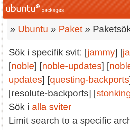
packages
»
Ubuntu
»
Paket
» Paketsök
Sök i specifik svit: [
jammy
] [
j
[
noble
] [
noble-updates
] [
nobl
updates
] [
questing-backports
[resolute-backports] [
stonkin
Sök i
alla sviter
Limit search to a specific arch