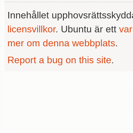
Innehållet upphovsrättsskyd
licensvillkor
. Ubuntu är ett
va
mer om denna webbplats
.
Report a bug on this site
.