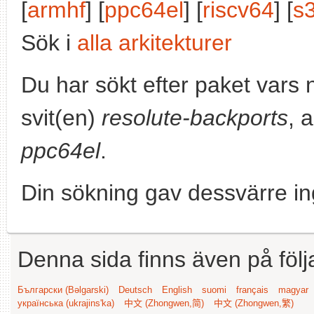
[
armhf
] [
ppc64el
] [
riscv64
] [
s
Sök i
alla arkitekturer
Du har sökt efter paket vars
svit(en)
resolute-backports
, 
ppc64el
.
Din sökning gav dessvärre in
Denna sida finns även på följ
Български (Bəlgarski)
Deutsch
English
suomi
français
magyar
українська (ukrajins'ka)
中文 (Zhongwen,简)
中文 (Zhongwen,繁)