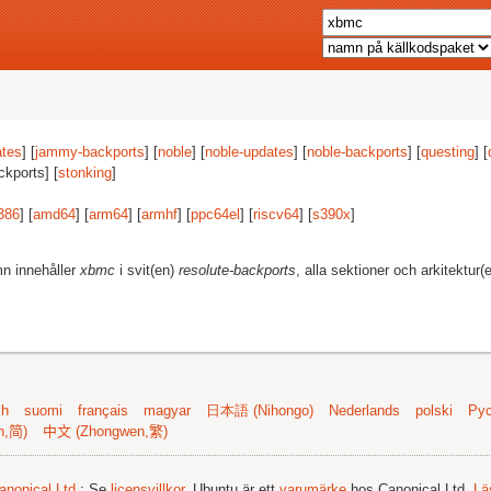
tes
] [
jammy-backports
] [
noble
] [
noble-updates
] [
noble-backports
] [
questing
] [
ckports] [
stonking
]
386
] [
amd64
] [
arm64
] [
armhf
] [
ppc64el
] [
riscv64
] [
s390x
]
mn innehåller
xbmc
i svit(en)
resolute-backports
, alla sektioner och arkitektur(
sh
suomi
français
magyar
日本語 (Nihongo)
Nederlands
polski
Рус
n,简)
中文 (Zhongwen,繁)
anonical Ltd.
; Se
licensvillkor
. Ubuntu är ett
varumärke
hos Canonical Ltd.
Lä