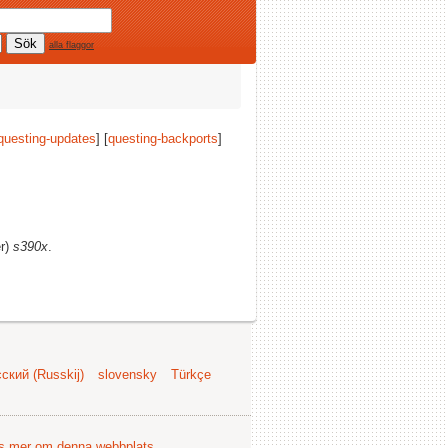
alla flaggor
questing-updates
] [
questing-backports
]
er)
s390x
.
ский (Russkij)
slovensky
Türkçe
s mer om denna webbplats
.