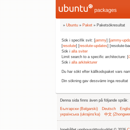
packages
»
Ubuntu
»
Paket
» Paketsökresultat
Sök i specifik svit: [
jammy
] [
jammy-upda
[
resolute
] [
resolute-updates
] [resolute-ba
Sök i
alla sviter
Limit search to a specific architecture: [
i
Sök i
alla arkitekturer
Du har sökt efter källkodspaket vars na
Din sökning gav dessvärre inga resultat
Denna sida finns även på följande språk:
Български (Bəlgarski)
Deutsch
Engli
українська (ukrajins'ka)
中文 (Zhongwe
Innehållet upphovsrättsskyddat © 2026
C