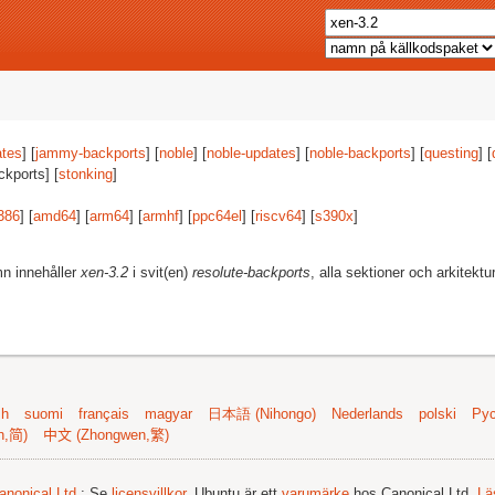
tes
] [
jammy-backports
] [
noble
] [
noble-updates
] [
noble-backports
] [
questing
] [
ckports] [
stonking
]
386
] [
amd64
] [
arm64
] [
armhf
] [
ppc64el
] [
riscv64
] [
s390x
]
mn innehåller
xen-3.2
i svit(en)
resolute-backports
, alla sektioner och arkitektu
sh
suomi
français
magyar
日本語 (Nihongo)
Nederlands
polski
Рус
n,简)
中文 (Zhongwen,繁)
anonical Ltd.
; Se
licensvillkor
. Ubuntu är ett
varumärke
hos Canonical Ltd.
Lä