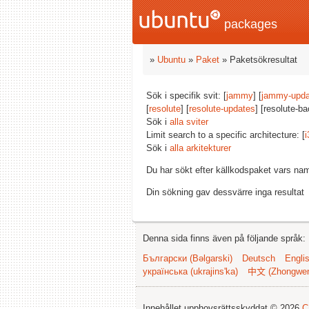
packages
»
Ubuntu
»
Paket
» Paketsökresultat
Sök i specifik svit: [
jammy
] [
jammy-upda
[
resolute
] [
resolute-updates
] [resolute-ba
Sök i
alla sviter
Limit search to a specific architecture: [
i
Sök i
alla arkitekturer
Du har sökt efter källkodspaket vars na
Din sökning gav dessvärre inga resultat
Denna sida finns även på följande språk:
Български (Bəlgarski)
Deutsch
Engli
українська (ukrajins'ka)
中文 (Zhongwe
Innehållet upphovsrättsskyddat © 2026
C