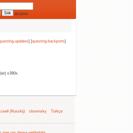
alla flaggor
questing-updates
] [
questing-backports
]
r(er)
s390x
.
ский (Russkij)
slovensky
Türkçe
s mer om denna webbplats
.