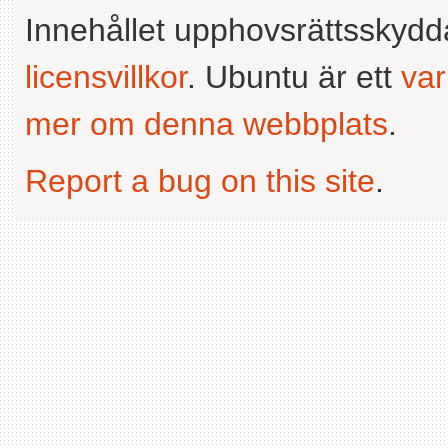
Innehållet upphovsrättsskyd
licensvillkor
. Ubuntu är ett
va
mer om denna webbplats
.
Report a bug on this site
.