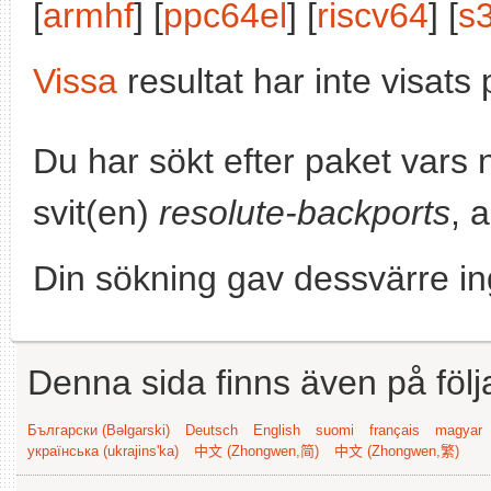
[
armhf
] [
ppc64el
] [
riscv64
] [
s
Vissa
resultat har inte visat
Du har sökt efter paket vars
svit(en)
resolute-backports
, 
Din sökning gav dessvärre in
Denna sida finns även på följ
Български (Bəlgarski)
Deutsch
English
suomi
français
magyar
українська (ukrajins'ka)
中文 (Zhongwen,简)
中文 (Zhongwen,繁)