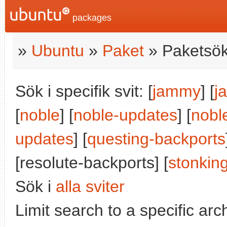
packages
»
Ubuntu
»
Paket
» Paketsök
Sök i specifik svit: [
jammy
] [
j
[
noble
] [
noble-updates
] [
nobl
updates
] [
questing-backports
[resolute-backports] [
stonkin
Sök i
alla sviter
Limit search to a specific arch