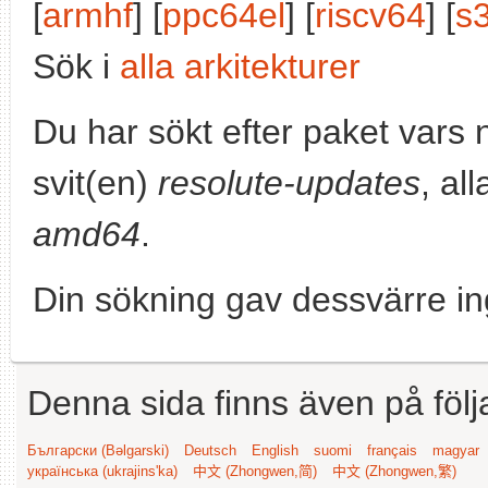
[
armhf
] [
ppc64el
] [
riscv64
] [
s
Sök i
alla arkitekturer
Du har sökt efter paket vars
svit(en)
resolute-updates
, al
amd64
.
Din sökning gav dessvärre in
Denna sida finns även på följ
Български (Bəlgarski)
Deutsch
English
suomi
français
magyar
українська (ukrajins'ka)
中文 (Zhongwen,简)
中文 (Zhongwen,繁)