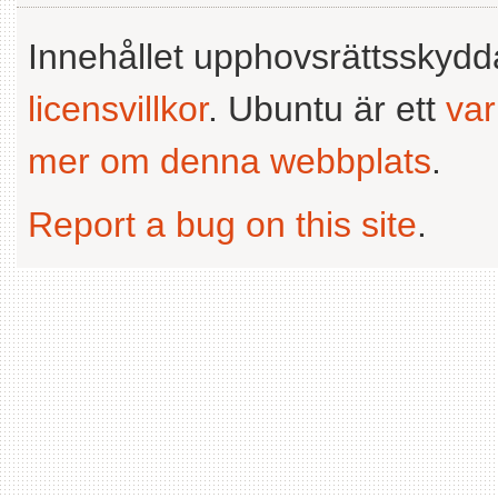
Innehållet upphovsrättsskyd
licensvillkor
. Ubuntu är ett
va
mer om denna webbplats
.
Report a bug on this site
.