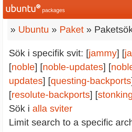
packages
»
Ubuntu
»
Paket
» Paketsök
Sök i specifik svit: [
jammy
] [
j
[
noble
] [
noble-updates
] [
nobl
updates
] [
questing-backports
[
resolute-backports
] [
stonkin
Sök i
alla sviter
Limit search to a specific arch