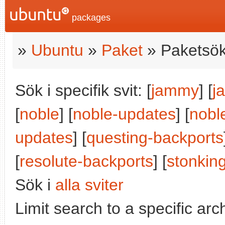
packages
»
Ubuntu
»
Paket
» Paketsök
Sök i specifik svit: [
jammy
] [
j
[
noble
] [
noble-updates
] [
nobl
updates
] [
questing-backports
[
resolute-backports
] [
stonkin
Sök i
alla sviter
Limit search to a specific arch