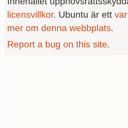
Innehållet upphovsrättsskyd
licensvillkor
. Ubuntu är ett
va
mer om denna webbplats
.
Report a bug on this site
.