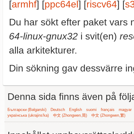
[
armhf
] [
ppc64el
] [
riscv64
] [
s
Du har sökt efter paket vars
64-linux-gnux32
i svit(en)
res
alla arkitekturer.
Din sökning gav dessvärre in
Denna sida finns även på följ
Български (Bəlgarski)
Deutsch
English
suomi
français
magyar
українська (ukrajins'ka)
中文 (Zhongwen,简)
中文 (Zhongwen,繁)