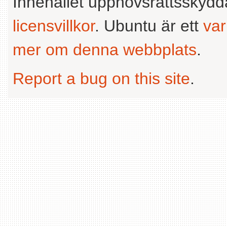
Innehållet upphovsrättsskyd
licensvillkor
. Ubuntu är ett
va
mer om denna webbplats
.
Report a bug on this site
.