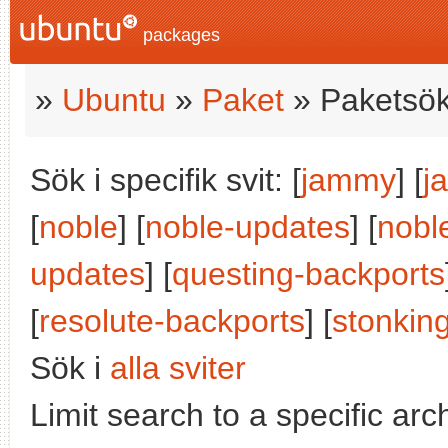
packages
»
Ubuntu
»
Paket
» Paketsök
Sök i specifik svit: [
jammy
] [
j
[
noble
] [
noble-updates
] [
nobl
updates
] [
questing-backports
[
resolute-backports
] [
stonkin
Sök i
alla sviter
Limit search to a specific arch