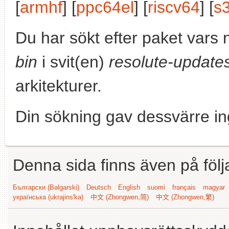
[
armhf
] [
ppc64el
] [
riscv64
] [
s
Du har sökt efter paket vars
bin
i svit(en)
resolute-update
arkitekturer.
Din sökning gav dessvärre in
Denna sida finns även på följ
Български (Bəlgarski)
Deutsch
English
suomi
français
magyar
українська (ukrajins'ka)
中文 (Zhongwen,简)
中文 (Zhongwen,繁)