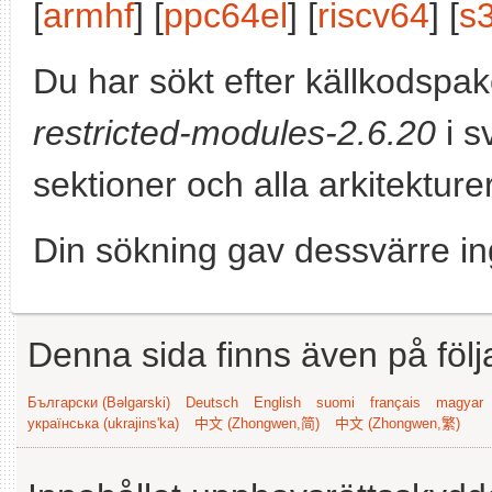
[
armhf
] [
ppc64el
] [
riscv64
] [
s
Du har sökt efter källkodspa
restricted-modules-2.6.20
i s
sektioner och alla arkitekturer
Din sökning gav dessvärre in
Denna sida finns även på följ
Български (Bəlgarski)
Deutsch
English
suomi
français
magyar
українська (ukrajins'ka)
中文 (Zhongwen,简)
中文 (Zhongwen,繁)