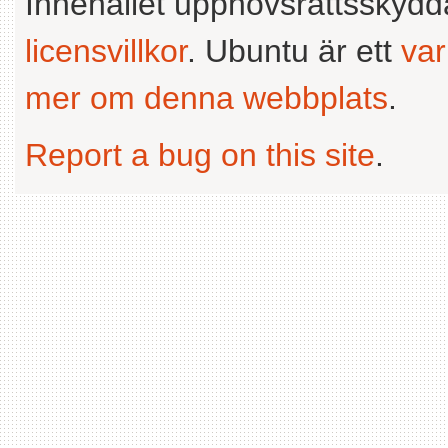
Innehållet upphovsrättsskyd
licensvillkor
. Ubuntu är ett
va
mer om denna webbplats
.
Report a bug on this site
.