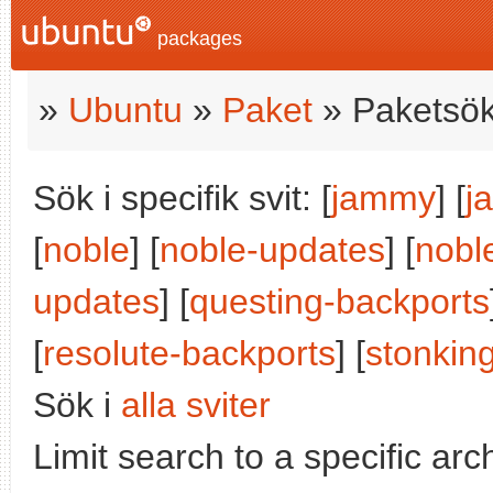
packages
»
Ubuntu
»
Paket
» Paketsök
Sök i specifik svit: [
jammy
] [
j
[
noble
] [
noble-updates
] [
nobl
updates
] [
questing-backports
[
resolute-backports
] [
stonkin
Sök i
alla sviter
Limit search to a specific arch