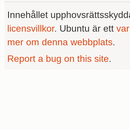
Innehållet upphovsrättsskyd
licensvillkor
. Ubuntu är ett
va
mer om denna webbplats
.
Report a bug on this site
.