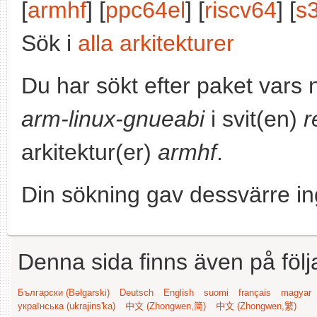
[
armhf
] [
ppc64el
] [
riscv64
] [
s
Sök i
alla arkitekturer
Du har sökt efter paket vars
arm-linux-gnueabi
i svit(en)
r
arkitektur(er)
armhf
.
Din sökning gav dessvärre in
Denna sida finns även på följ
Български (Bəlgarski)
Deutsch
English
suomi
français
magyar
українська (ukrajins'ka)
中文 (Zhongwen,简)
中文 (Zhongwen,繁)