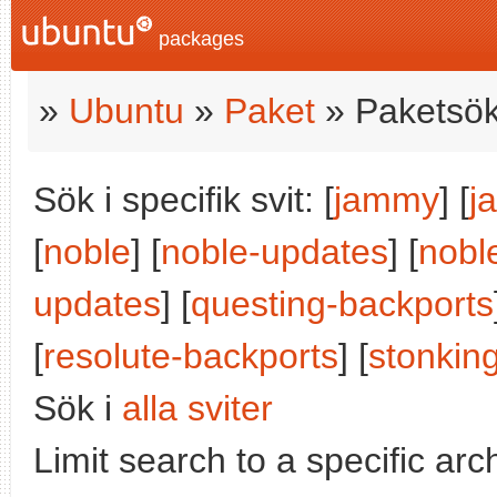
packages
»
Ubuntu
»
Paket
» Paketsök
Sök i specifik svit: [
jammy
] [
j
[
noble
] [
noble-updates
] [
nobl
updates
] [
questing-backports
[
resolute-backports
] [
stonkin
Sök i
alla sviter
Limit search to a specific arch