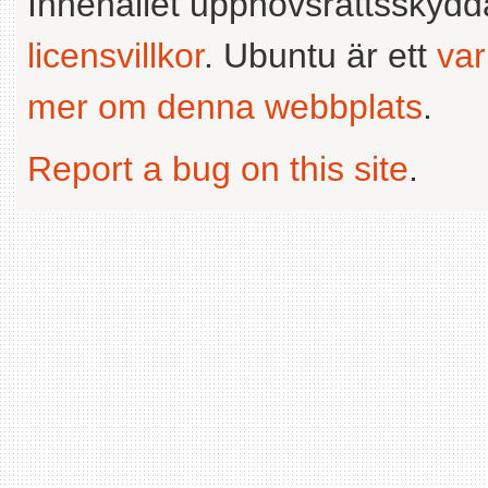
Innehållet upphovsrättsskyd
licensvillkor
. Ubuntu är ett
va
mer om denna webbplats
.
Report a bug on this site
.