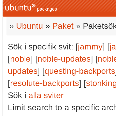
packages
»
Ubuntu
»
Paket
» Paketsök
Sök i specifik svit: [
jammy
] [
j
[
noble
] [
noble-updates
] [
nobl
updates
] [
questing-backports
[
resolute-backports
] [
stonkin
Sök i
alla sviter
Limit search to a specific arch