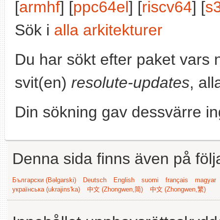
[
armhf
] [
ppc64el
] [
riscv64
] [
s
Sök i
alla arkitekturer
Du har sökt efter paket vars
svit(en)
resolute-updates
, al
Din sökning gav dessvärre in
Denna sida finns även på följ
Български (Bəlgarski)
Deutsch
English
suomi
français
magyar
українська (ukrajins'ka)
中文 (Zhongwen,简)
中文 (Zhongwen,繁)