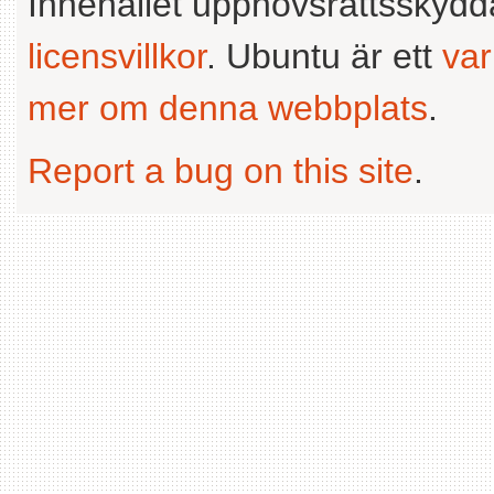
Innehållet upphovsrättsskyd
licensvillkor
. Ubuntu är ett
va
mer om denna webbplats
.
Report a bug on this site
.