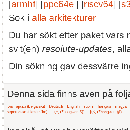
[
armhf
] [
ppc64el
] [
riscv64
] [
s
Sök i
alla arkitekturer
Du har sökt efter paket vars
svit(en)
resolute-updates
, al
Din sökning gav dessvärre in
Denna sida finns även på följ
Български (Bəlgarski)
Deutsch
English
suomi
français
magyar
українська (ukrajins'ka)
中文 (Zhongwen,简)
中文 (Zhongwen,繁)