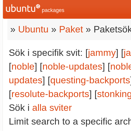
packages
»
Ubuntu
»
Paket
» Paketsök
Sök i specifik svit: [
jammy
] [
j
[
noble
] [
noble-updates
] [
nobl
updates
] [
questing-backports
[
resolute-backports
] [
stonkin
Sök i
alla sviter
Limit search to a specific arch