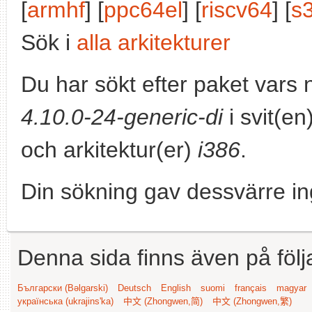
[
armhf
] [
ppc64el
] [
riscv64
] [
s
Sök i
alla arkitekturer
Du har sökt efter paket vars
4.10.0-24-generic-di
i svit(en
och arkitektur(er)
i386
.
Din sökning gav dessvärre in
Denna sida finns även på följ
Български (Bəlgarski)
Deutsch
English
suomi
français
magyar
українська (ukrajins'ka)
中文 (Zhongwen,简)
中文 (Zhongwen,繁)