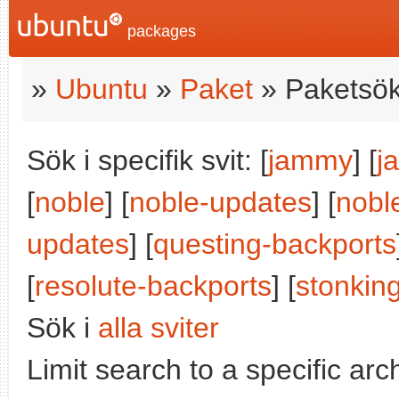
packages
»
Ubuntu
»
Paket
» Paketsök
Sök i specifik svit: [
jammy
] [
j
[
noble
] [
noble-updates
] [
nobl
updates
] [
questing-backports
[
resolute-backports
] [
stonkin
Sök i
alla sviter
Limit search to a specific arch