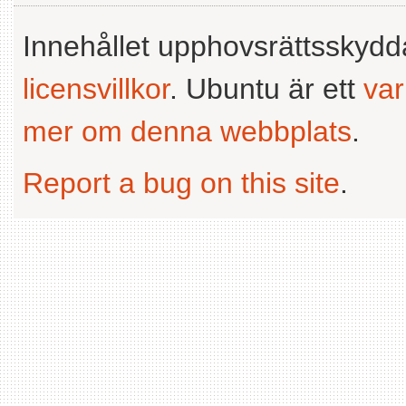
Innehållet upphovsrättsskyd
licensvillkor
. Ubuntu är ett
va
mer om denna webbplats
.
Report a bug on this site
.